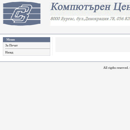
Меню
За Печат
Назад
All rigths reserved