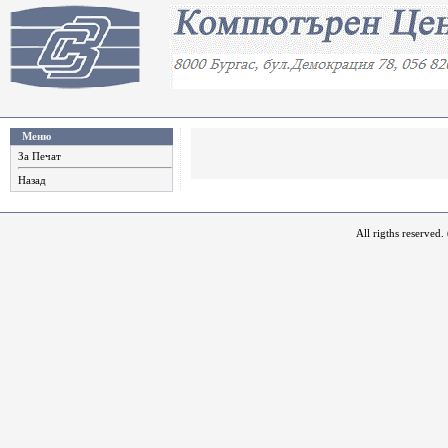
Меню
За Печат
Назад
All rigths reserved