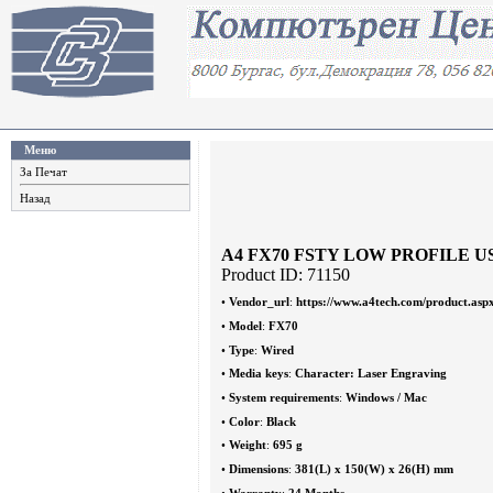
Меню
За Печат
Назад
A4 FX70 FSTY LOW PROFILE U
Product ID: 71150
•
Vendor_url
:
https://www.a4tech.com/product.as
•
Model
:
FX70
•
Type
:
Wired
•
Media keys
:
Character: Laser Engraving
•
System requirements
:
Windows / Mac
•
Color
:
Black
•
Weight
:
695 g
•
Dimensions
:
381(L) x 150(W) x 26(H) mm