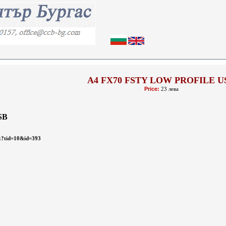
A4 FX70 FSTY LOW PROFILE U
Price:
23 лева
SB
px?tid=10&id=393