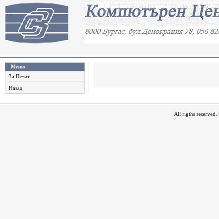
Меню
За Печат
Назад
All rigths reserved